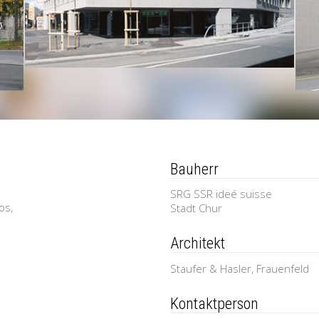
Bauherr
SRG SSR ideé suisse
os,
Stadt Chur
Architekt
Staufer & Hasler, Frauenfeld
Kontaktperson