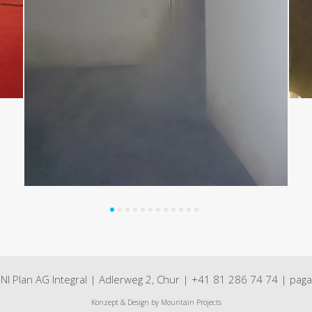
 Plan AG Integral | Adlerweg 2, Chur |
+41 81 286 74 74
|
paga
Konzept & Design by
Mountain Projects