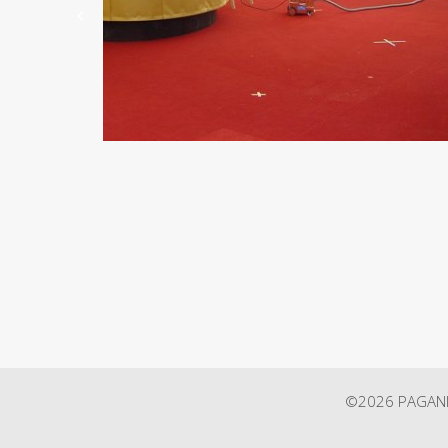
1
2
3
4
5
6
7
8
9
10
11
12
©2026 PAGANINI