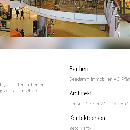
Bauherr
Seedamm-Immobilien AG, Pfäff
chgeschäften auf einer
ng-Center am Oberen
Architekt
Feusi + Partner AG, Pfäffikon 
Kontaktperson
Reto Marty