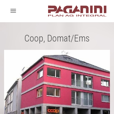
Toggle
Coop, Domat/Ems
navigation