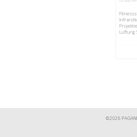
Ursula He
Fitnesss
Infraro
Projekti
Lüftung 
©2026 PAGANINI