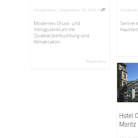
,
,
Ursula Heinz
September 18, 2016
0
Ursula He
Modernes Druck- und
Sennere
Verlagszentrum mit
Haustec
Qualitätsbefeuchtung und
Klimatisaiton.
Read more
Hotel C
Moritz