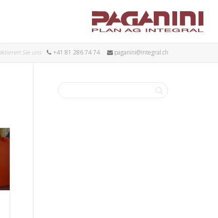
aktieren Sie uns
+41 81 286 74 74
paganini@integral.ch