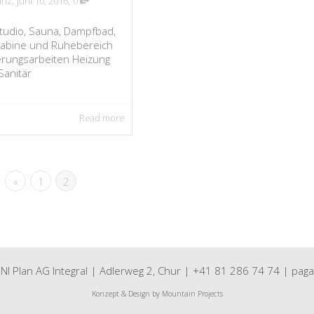
,
,
inz
Juni 10, 2016
0
tudio, Sauna, Dampfbad,
tkabine und Ruhebereich
erungsarbeiten Heizung
Sanitär
Read more
«
1
2
 Plan AG Integral | Adlerweg 2, Chur |
+41 81 286 74 74
|
paga
Konzept & Design by
Mountain Projects