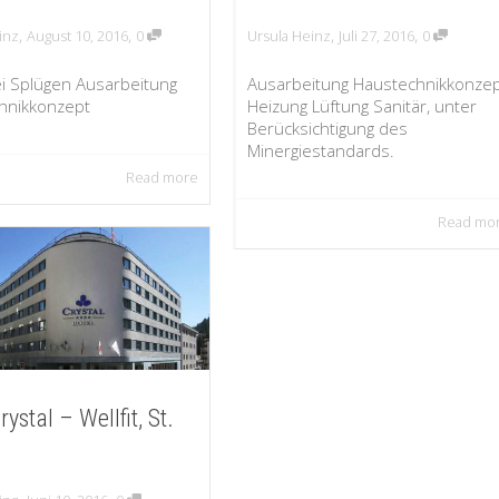
,
,
,
,
inz
August 10, 2016
0
Ursula Heinz
Juli 27, 2016
0
i Splügen Ausarbeitung
Ausarbeitung Haustechnikkonze
hnikkonzept
Heizung Lüftung Sanitär, unter
Berücksichtigung des
Minergiestandards.
Read more
Read mo
rystal – Wellfit, St.